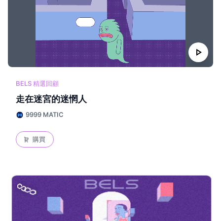
play_arrow
BELS 精選回顧
走在迷宮的迷惘人
9999 MATIC
購買