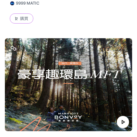
9999 MATIC
購買
play_arrow