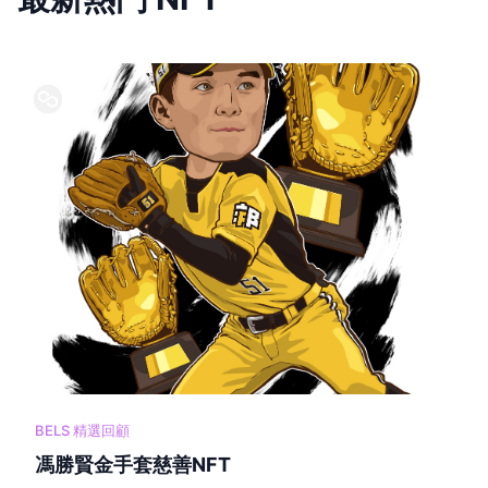
BELS 精選回顧
馮勝賢金手套慈善NFT