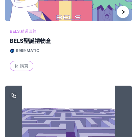
play_arrow
BELS 精選回顧
BELS聖誕禮物盒
9999 MATIC
購買